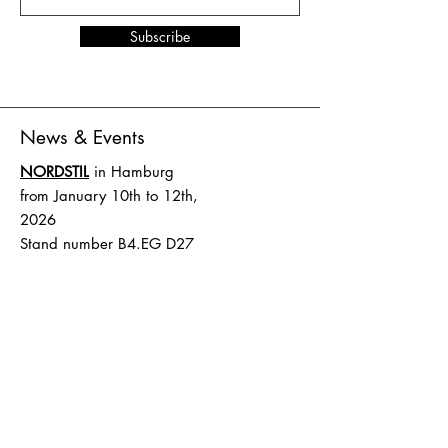
Subscribe
News & Events
NORDSTIL
in Hamburg
from January 10th to 12th,
2026
Stand number B4.EG D27
SHOW UP
in Amsterdam
from February 1st to 2nd,
2026
Stand number HAL 1 A.16
Terms and Conditions
Shipping & Delivery
Terms and Conditions