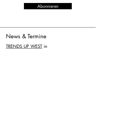
Abonnieren
News & Termine
TRENDS UP WEST
in
Düsseldorf
vom 27. bis 29. Juni 2026
Standnummer K-D024
AGB
Versand & Lieferung
AGB
Zahlung
Datenschutz
Impressum
LØTTEBOM