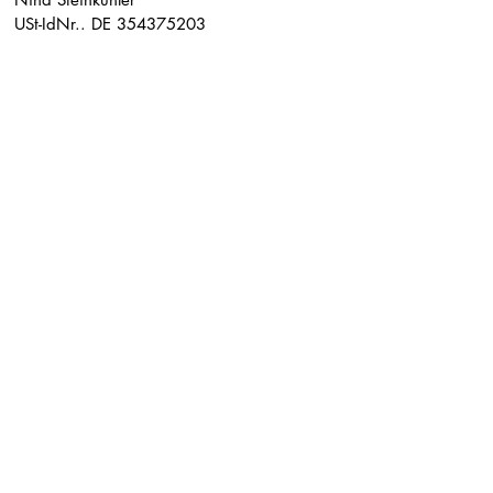
USt-IdNr.. DE 354375203