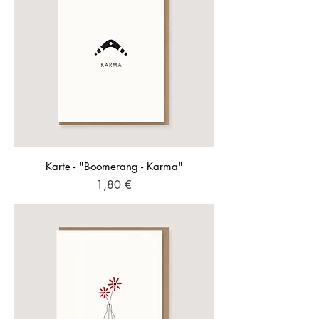
Karte - "Boomerang - Karma"
Preis
1,80 €