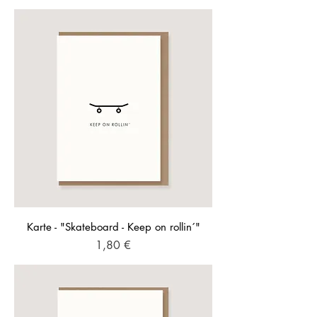
Karte - "Skateboard - Keep on rollin´"
Preis
1,80 €