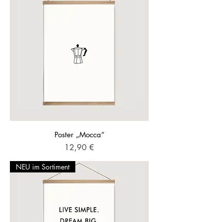
Poster „Mocca“
Preis
12,90 €
NEU im Sortiment