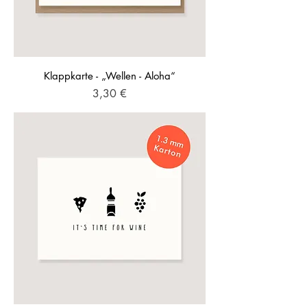
Klappkarte - „Wellen - Aloha“
Preis
3,30 €