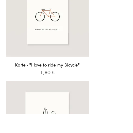
Karte - "I love to ride my Bicycle"
Preis
1,80 €