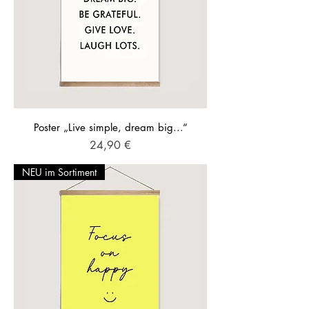
Poster „Live simple, dream big...“
Preis
24,90 €
NEU im Sortiment