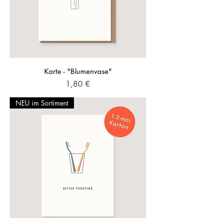
Karte - "Blumenvase"
Preis
1,80 €
NEU im Sortiment