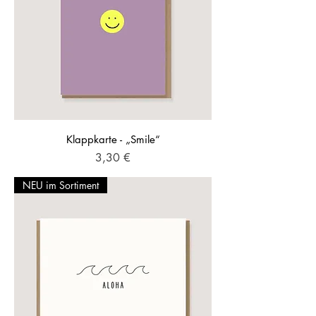
Klappkarte - „Smile“
Preis
3,30 €
NEU im Sortiment