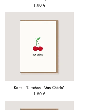
Preis
1,80 €
Karte - "Kirschen - Mon Chérie"
Preis
1,80 €