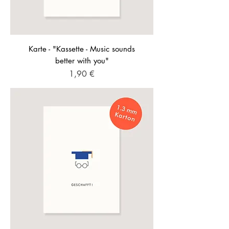
Karte - "Kassette - Music sounds
better with you"
Preis
1,90 €