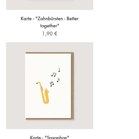
Karte - "Zahnbürsten - Better
together"
Preis
1,90 €
Karte - "Saxophon"