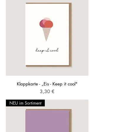
Klappkarte - „Eis - Keep it cool"
Preis
3,30 €
NEU im Sortiment