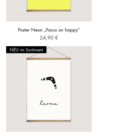
Poster Neon „Focus on happy“
Preis
24,90 €
NEU im Sortiment