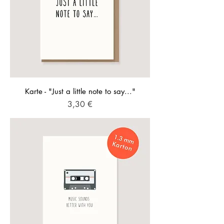
Karte - "Just a little note to say..."
Preis
3,30 €