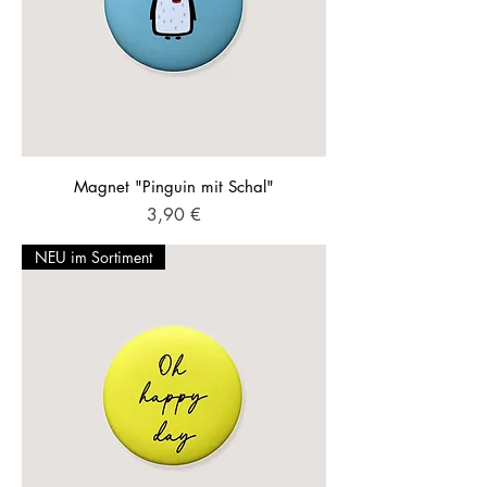
Magnet "Pinguin mit Schal"
Preis
3,90 €
NEU im Sortiment