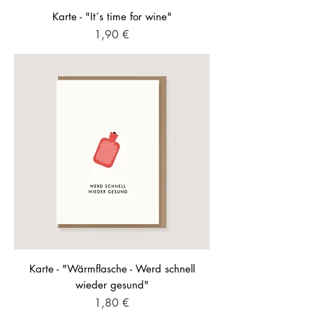
Karte - "It´s time for wine"
Preis
1,90 €
Karte - "Wärmflasche - Werd schnell
wieder gesund"
Preis
1,80 €