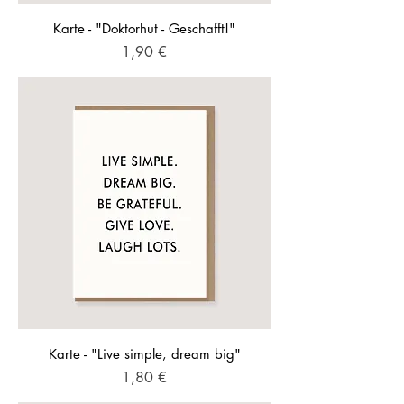
Karte - "Doktorhut - Geschafft!"
Preis
1,90 €
Karte - "Live simple, dream big"
Preis
1,80 €