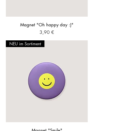
Magnet "Oh happy day :)"
Preis
3,90 €
NEU im Sortiment
Magnet "Smile"