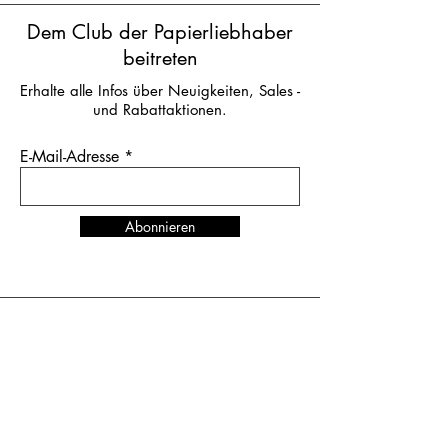
Dem Club der Papierliebhaber
beitreten
Erhalte alle Infos über Neuigkeiten, Sales -
und Rabattaktionen.
E-Mail-Adresse
Abonnieren
News & Termine
TRENDS UP WEST
in
Düsseldorf
vom 27. bis 29. Juni 2026
Standnummer K-D024