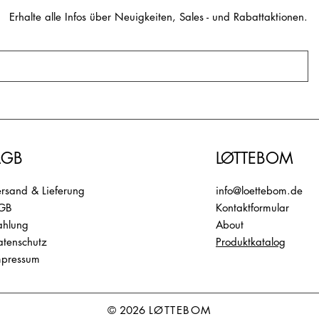
Erhalte alle Infos über Neuigkeiten, Sales - und Rabattaktionen.
AGB
LØTTEBOM
rsand & Lieferung
info@loettebom.de
GB
Kontaktformular
ahlung
About​
atenschutz
Produktkatalog
mpressum
© 2026
LØTTEBOM