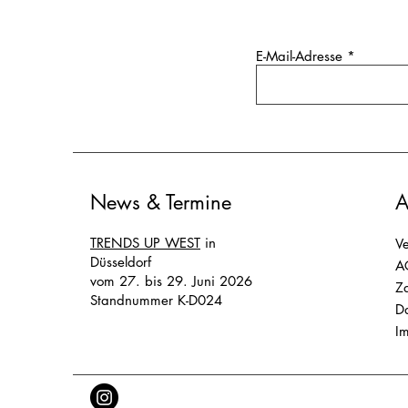
E-Mail-Adresse
News & Termine
TRENDS UP WEST
in
Ve
Düsseldorf
A
vom 27. bis 29. Juni 2026
Z
Standnummer K-D024
D
I