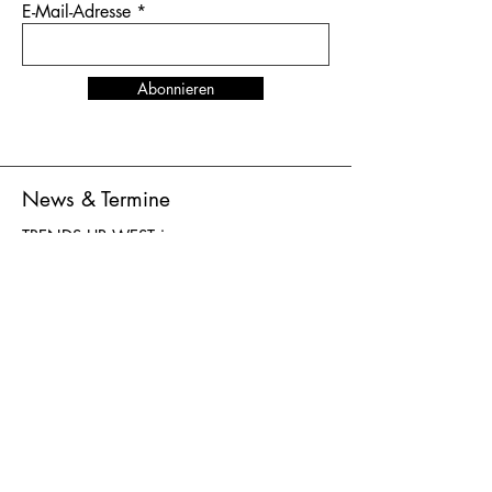
E-Mail-Adresse
Abonnieren
News & Termine
TRENDS UP WEST
in
Düsseldorf
vom 27. bis 29. Juni 2026
Standnummer K-D024
AGB
Versand & Lieferung
AGB
Zahlung
Datenschutz