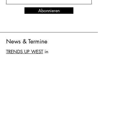
Abonnieren
News & Termine
TRENDS UP WEST
in
Düsseldorf
vom 27. bis 29. Juni 2026
Standnummer K-D024
AGB
Versand & Lieferung
AGB
Zahlung
Datenschutz
Impressum