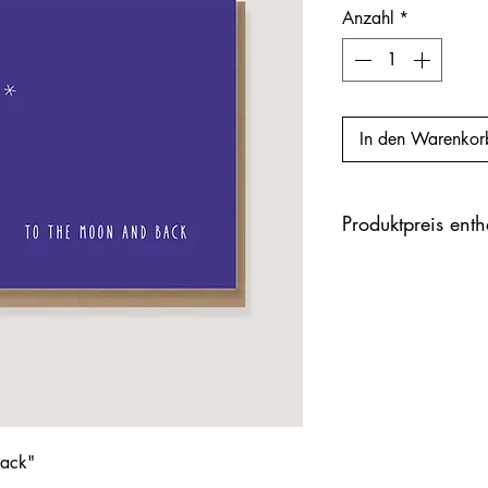
Anzahl
*
In den Warenkor
Produktpreis ent
back"