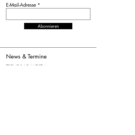
E-Mail-Adresse
Abonnieren
News & Termine
TRENDS UP WEST
in
Düsseldorf
vom 27. bis 29. Juni 2026
Standnummer K-D024
AGB
Versand & Lieferung
AGB
Zahlung
Datenschutz